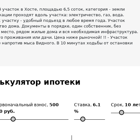
часток в Хосте, площадью 6,5 соток, категория - земли
ции проходят вдоль участка: электричество, газ, вода.
участку - удобный подьезд в любое время года. Участок
тво дома. Документы в порядке, один собственник, без
 место, рядом жилые дома и вся необходимая инфраструктура.
 проживания или дачи. Цена ниже рыночной! !! - Участок
 напротив мыса Видного. В 10 минутах ходьбы от остановки
ькулятор ипотеки
рвоначальный взнос,
500
Ставка,
6.1
Срок,
10 ле
0 руб.
%