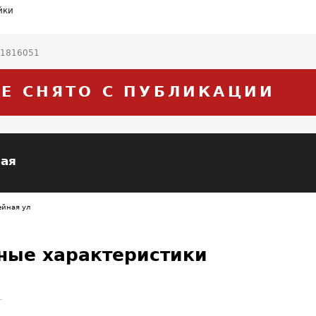
йки
21816051
Е СНЯТО С ПУБЛИКАЦИИ
ая
ейная ул
ные характеристики