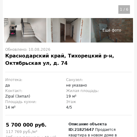
1
/
6
Обновлено: 10.08.2026
Краснодарский край, Тихорецкий р-н,
Октябрьская ул, д. 74
Ипотека:
Санузел:
да
не указано
Контакт:
Жилая площадь:
Zipal (Зипал)
19 м²
Площадь кухни:
Этаж
14 м²
4/5
5 700 000 руб.
Описание объекта
ID:21825647
Продается
117 769 руб./м²
квартира в новом доме в