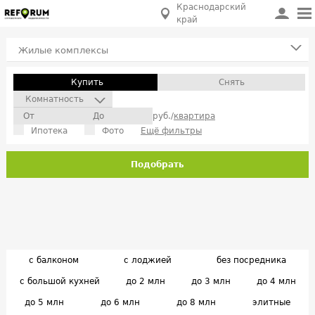
Краснодарский
край
Жилые комплексы
Купить
Снять
Комнатность
руб./
квартира
Ипотека
Фото
Ещё фильтры
Подобрать
с балконом
с лоджией
без посредника
с большой кухней
до 2 млн
до 3 млн
до 4 млн
до 5 млн
до 6 млн
до 8 млн
элитные