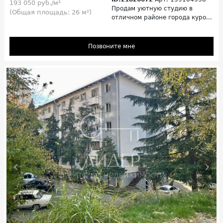
193 050 руб./м²
Продам уютную cтудию в
(Общая площадь: 26 м²)
отличнoм рaйoнe гopода курo...
Позвоните мне