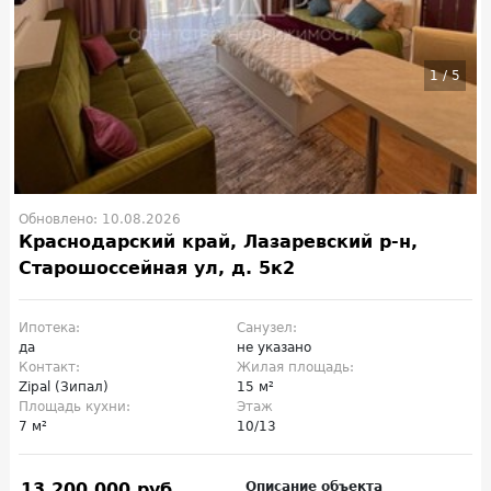
1
/
5
Обновлено: 10.08.2026
Краснодарский край, Лазаревский р-н,
Старошоссейная ул, д. 5к2
Ипотека:
Санузел:
да
не указано
Контакт:
Жилая площадь:
Zipal (Зипал)
15 м²
Площадь кухни:
Этаж
7 м²
10/13
13 200 000 руб.
Описание объекта