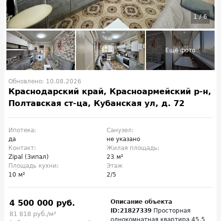
1
/
6
Обновлено: 10.08.2026
Краснодарский край, Красноармейский р-н,
Полтавская ст-ца, Кубанская ул, д. 72
Ипотека:
Санузел:
да
не указано
Контакт:
Жилая площадь:
Zipal (Зипал)
23 м²
Площадь кухни:
Этаж
10 м²
2/5
4 500 000 руб.
Описание объекта
ID:21827339
Просторная
81 818 руб./м²
однокомнатная квартира 45.5