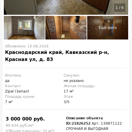
1
/
6
Обновлено: 10.08.2026
Краснодарский край, Кавказский р-н,
Красная ул, д. 83
Ипотека:
Санузел:
да
не указано
Контакт:
Жилая площадь:
Zipal (Зипал)
17 м²
Площадь кухни:
Этаж
7 м²
3/5
3 000 000 руб.
Описание объекта
ID:21826252
Арт. 139871122
90 634 руб./м²
СРОЧНАЯ И ВЫГОДНАЯ
(Общая площадь: 33 м²)