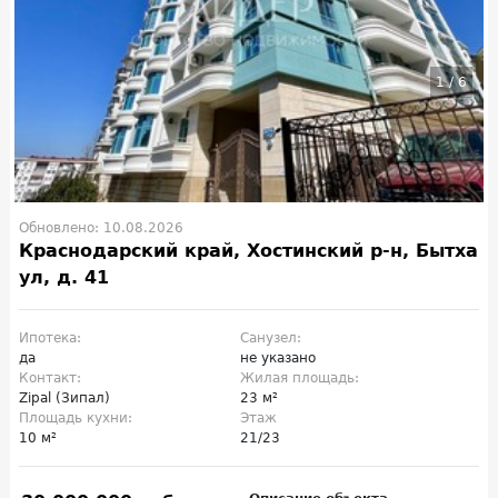
1
/
6
Обновлено: 10.08.2026
Краснодарский край, Хостинский р-н, Бытха
ул, д. 41
Ипотека:
Санузел:
да
не указано
Контакт:
Жилая площадь:
Zipal (Зипал)
23 м²
Площадь кухни:
Этаж
10 м²
21/23