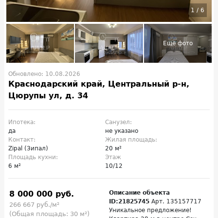
1
/
6
Обновлено: 10.08.2026
Краснодарский край, Центральный р-н,
Цюрупы ул, д. 34
Ипотека:
Санузел:
да
не указано
Контакт:
Жилая площадь:
Zipal (Зипал)
20 м²
Площадь кухни:
Этаж
6 м²
10/12
8 000 000 руб.
Описание объекта
ID:21825745
Арт. 135157717
266 667 руб./м²
Уникальное предложение!
(Общая площадь: 30 м²)