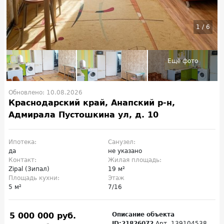
1
/
6
Обновлено: 10.08.2026
Краснодарский край, Анапский р-н,
Адмирала Пустошкина ул, д. 10
Ипотека:
Санузел:
да
не указано
Контакт:
Жилая площадь:
Zipal (Зипал)
19 м²
Площадь кухни:
Этаж
5 м²
7/16
5 000 000 руб.
Описание объекта
ID:21826072
Арт. 139104538