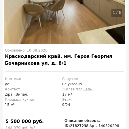
1
/
6
Обновлено: 10.08.2026
Краснодарский край, им. Героя Георгия
Бочарникова ул, д. 8/1
Ипотека:
Санузел:
да
не указано
Контакт:
Жилая площадь:
Zipal (Зипал)
17 м²
Площадь кухни:
Этаж
15 м²
9/24
5 500 000 руб.
Описание объекта
ID:21827238
Арт. 140820298
143 979 руб./м²